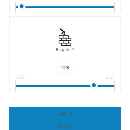
Baujahr
*
1850
2021
Zurück
Weiter